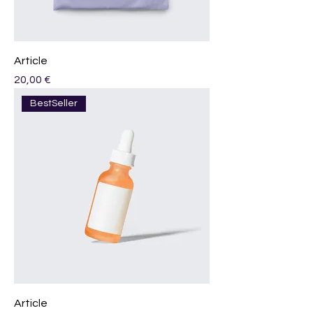
Article
Prix
20,00 €
BestSeller
Article