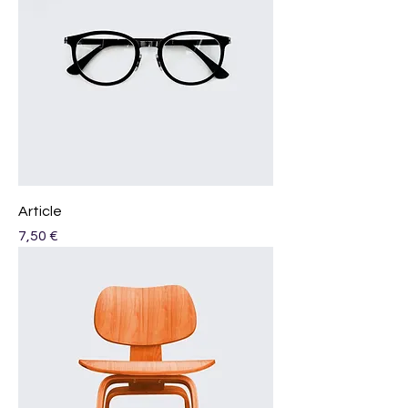
Article
Prix
7,50 €