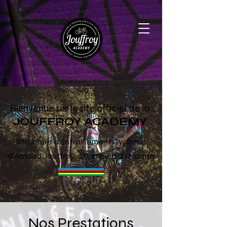
Bienvenue sur le site
officiel de la
JOUFFROY ACADEMY
Structure
d'Entraînement Cyclisme
d'Arnaud Jouffroy, Champion du Monde
Nos Prestations